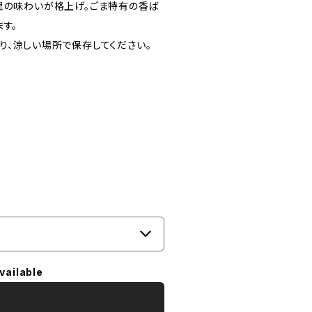
理の味わいが格上げ。ごま特有の香ば
す。
り、涼しい場所で保存してください。
vailable