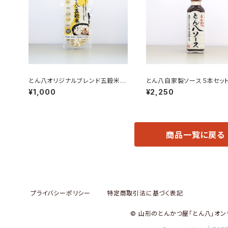
とん八オリジナルブレンド五穀米
とん八自家製ソース５本セット
（米５合分・1袋90g×5）
180ml）
¥1,000
¥2,250
商品一覧に戻る
プライバシーポリシー
特定商取引法に基づく表記
© 山形のとんかつ屋「とん八」オン