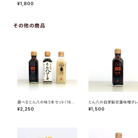
５本セット（1本180ml）
¥1,800
その他の商品
選べるとん八の味５本セット（180
とん八の自家製甘露味噌ダレ
ml×5）
セット（1本180ml）
¥2,250
¥1,500