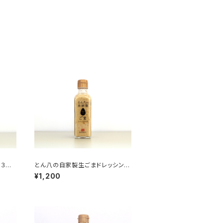
３本
とん八の自家製生ごまドレッシング
３本セット（1本180ml）
¥1,200