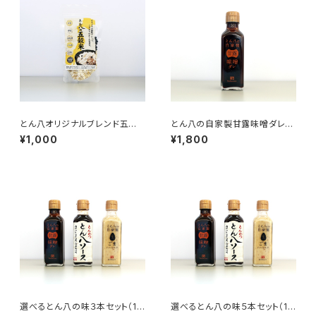
とん八オリジナルブレンド五穀
とん八の自家製甘露味噌ダレ５
米（米５合分・1袋90g×5）
本セット（1本180ml）
¥1,000
¥1,800
選べるとん八の味３本セット（18
選べるとん八の味５本セット（18