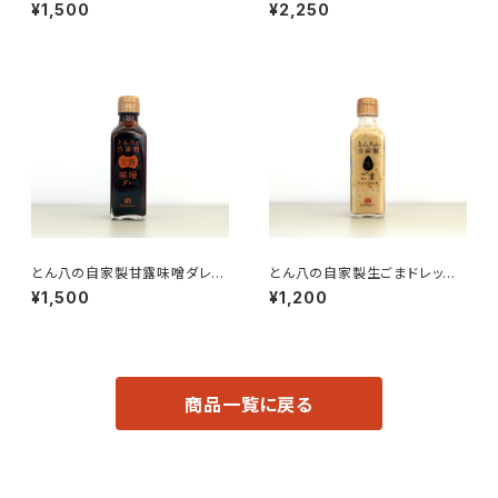
0ml×3）
0ml×5）
¥1,500
¥2,250
とん八の自家製甘露味噌ダレ３
とん八の自家製生ごまドレッシ
本セット（1本180ml）
ング３本セット（1本180ml）
¥1,500
¥1,200
商品一覧に戻る